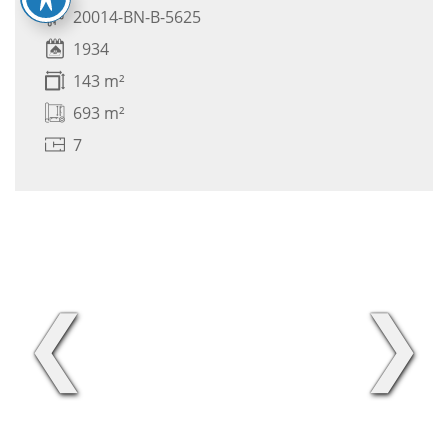
20014-BN-B-5625
1934
143 m²
693 m²
7
❮
❯