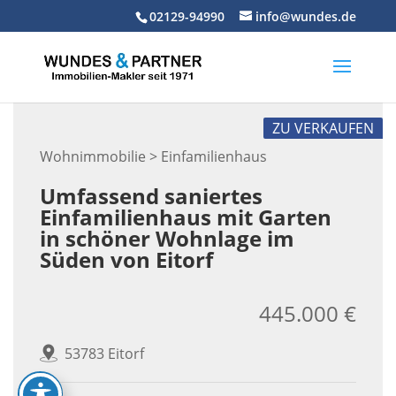
Skip
02129-94990
info@wundes.de
to
content
ZU VERKAUFEN
Wohnimmobilie > Einfamilienhaus
Umfassend saniertes
Einfamilienhaus mit Garten
in schöner Wohnlage im
Süden von Eitorf
445.000 €
53783 Eitorf