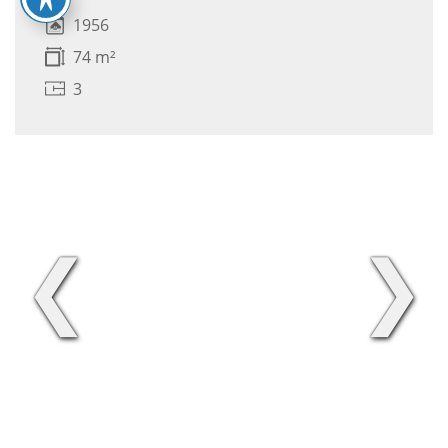
1956
74 m²
3
❮
❯