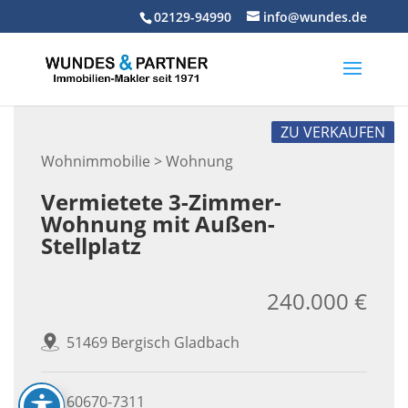
Skip
02129-94990
info@wundes.de
to
content
ZU VERKAUFEN
Wohnimmobilie > Wohnung
Vermietete 3-Zimmer-
Wohnung mit Außen-
Stellplatz
240.000 €
51469 Bergisch Gladbach
60670-7311