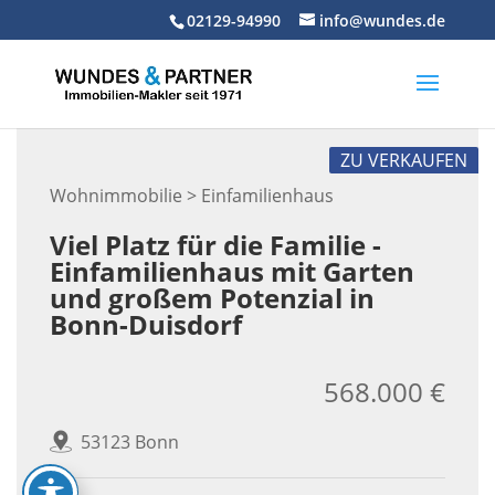
Skip
02129-94990
info@wundes.de
to
content
ZU VERKAUFEN
Wohnimmobilie > Einfamilienhaus
Viel Platz für die Familie -
Einfamilienhaus mit Garten
und großem Potenzial in
Bonn-Duisdorf
568.000 €
53123 Bonn