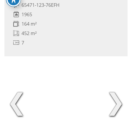
65471-123-76EFH
1965
164 m²
452 m²
7
❮
❯