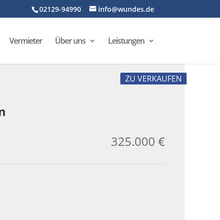
02129-94990
info@wundes.de
Vermieter
Über uns
Leistungen
ZU VERKAUFEN
hn
325.000 €