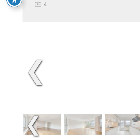
4
❮
❮