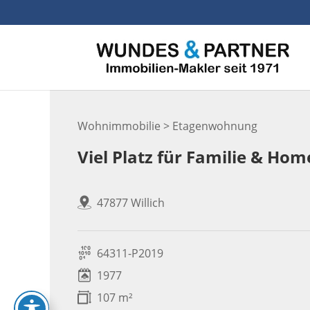
Skip
to
content
Wohnimmobilie > Etagenwohnung
Viel Platz für Familie & Hom
47877 Willich
64311-P2019
1977
107 m²