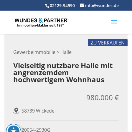
Skip
02129-94990
info@wundes.de
to
content
ZU VERKAUFEN
Gewerbeimmobilie > Halle
Vielseitig nutzbare Halle mit
angrenzemdem
hochwertigem Wohnhaus
980.000 €
58739 Wickede
20054-2930G