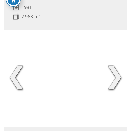
1981
2.963 m²
❮
❯