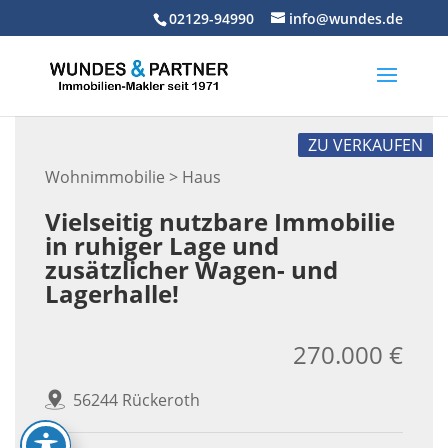
Skip
02129-94990
info@wundes.de
to
content
ZU VERKAUFEN
Wohnimmobilie > Haus
Vielseitig nutzbare Immobilie
in ruhiger Lage und
zusätzlicher Wagen- und
Lagerhalle!
270.000 €
56244 Rückeroth