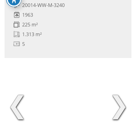
20014-WW-M-3240
1963
225 m²
1.313 m²
5
❮
❯