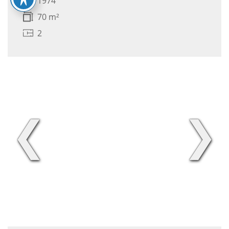
1974
70 m²
2
❮
❯