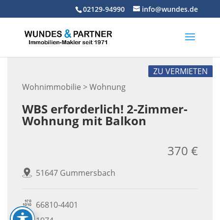
Skip
02129-94990
info@wundes.de
to
content
ZU VERMIETEN
Wohnimmobilie > Wohnung
WBS erforderlich! 2-Zimmer-
Wohnung mit Balkon
370 €
51647 Gummersbach
66810-4401