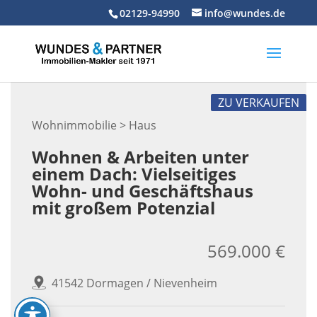
Skip
02129-94990
info@wundes.de
to
content
ZU VERKAUFEN
Wohnimmobilie > Haus
Wohnen & Arbeiten unter
einem Dach: Vielseitiges
Wohn- und Geschäftshaus
mit großem Potenzial
569.000 €
41542 Dormagen / Nievenheim