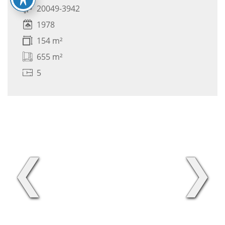
20049-3942
1978
154 m²
655 m²
5
❮
❯