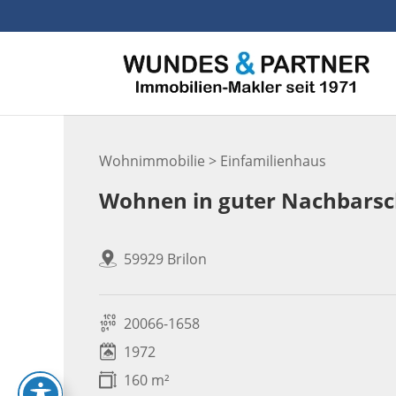
Skip
to
content
Wohnimmobilie > Einfamilienhaus
Wohnen in guter Nachbarsc
59929 Brilon
20066-1658
1972
160 m²