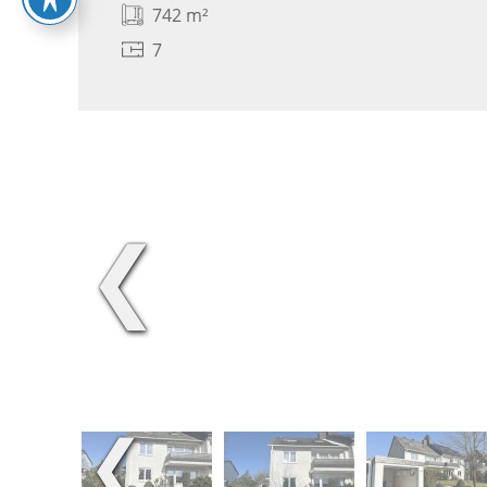
742 m²
7
❮
❮