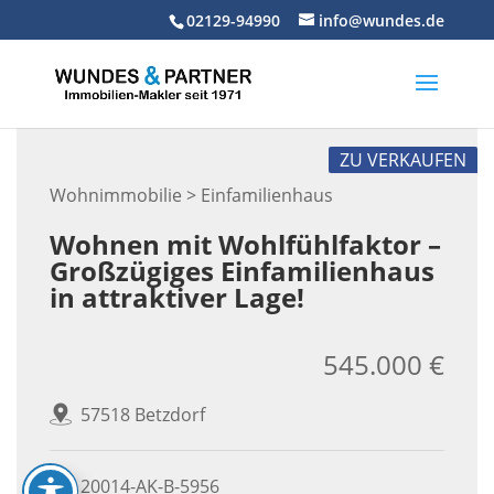
Skip
02129-94990
info@wundes.de
to
content
ZU VERKAUFEN
Wohnimmobilie > Einfamilienhaus
Wohnen mit Wohlfühlfaktor –
Großzügiges Einfamilienhaus
in attraktiver Lage!
545.000 €
57518 Betzdorf
20014-AK-B-5956