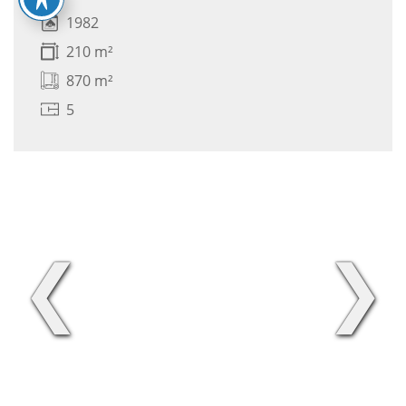
1982
210 m²
870 m²
5
❮
❯