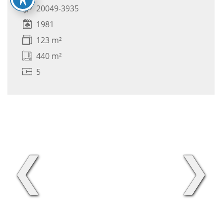
20049-3935
1981
123 m²
440 m²
5
❮
❯