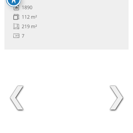
1890
112 m²
219 m²
7
❮
❯