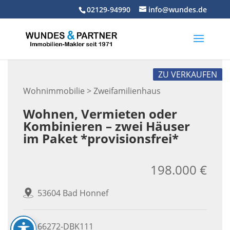
Skip
02129-94990
info@wundes.de
to
content
ZU VERKAUFEN
Wohnimmobilie > Zweifamilienhaus
Wohnen, Vermieten oder
Kombinieren – zwei Häuser
im Paket *provisionsfrei*
198.000 €
53604 Bad Honnef
66272-DBK111