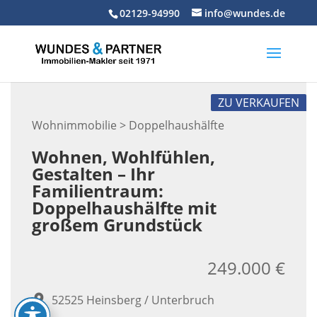
Skip
02129-94990
info@wundes.de
to
content
ZU VERKAUFEN
Wohnimmobilie > Doppelhaushälfte
Wohnen, Wohlfühlen,
Gestalten – Ihr
Familientraum:
Doppelhaushälfte mit
großem Grundstück
249.000 €
52525 Heinsberg / Unterbruch