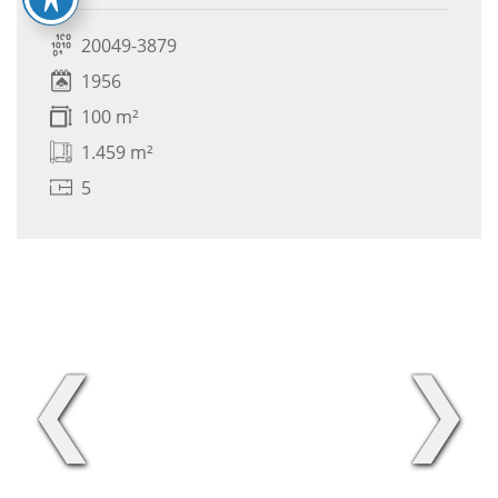
20049-3879
1956
100 m²
1.459 m²
5
❮
❯