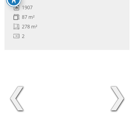
1907
87 m²
278 m²
2
❮
❯