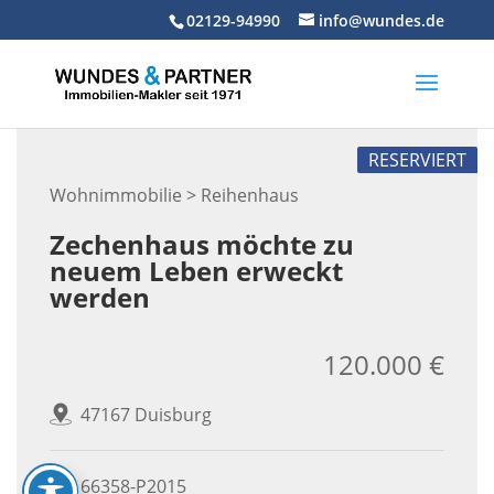
Skip
02129-94990
info@wundes.de
to
content
RESERVIERT
Wohnimmobilie > Reihenhaus
Zechenhaus möchte zu
neuem Leben erweckt
werden
120.000 €
47167 Duisburg
66358-P2015