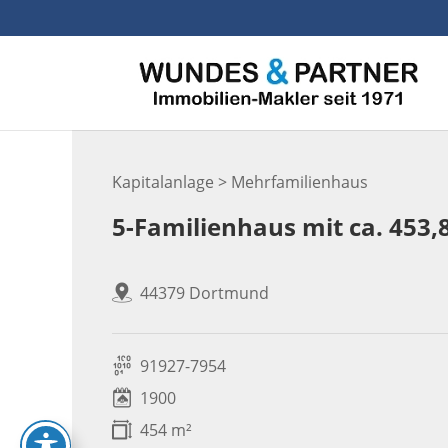
Skip
to
content
Kapitalanlage > Mehrfamilienhaus
5-Familienhaus mit ca. 453
44379 Dortmund
91927-7954
1900
454 m²