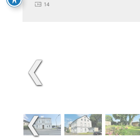
14
❮
❮