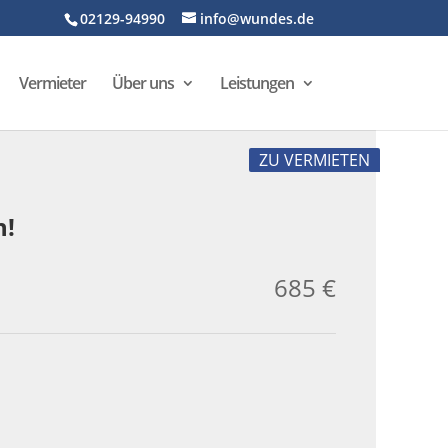
02129-94990
info@wundes.de
Vermieter
Über uns
Leistungen
ZU VERMIETEN
n!
685 €