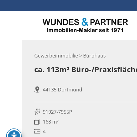
Skip
to
content
Gewerbeimmobilie > Bürohaus
ca. 113m² Büro-/Praxisfläch
44135 Dortmund
91927-7955P
168 m²
4