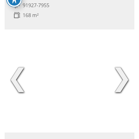
91927-7955
168 m²
❮
❯