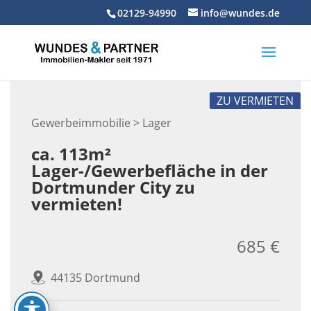
Skip
02129-94990
info@wundes.de
to
content
ZU VERMIETEN
Gewerbeimmobilie > Lager
ca. 113m²
Lager-/Gewerbefläche in der
Dortmunder City zu
vermieten!
685 €
44135 Dortmund