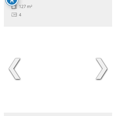
127 m²
4
❮
❯