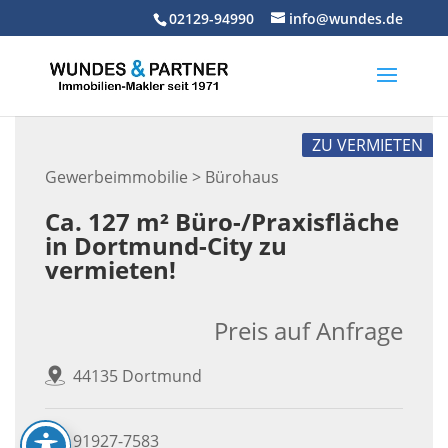
Skip
02129-94990
info@wundes.de
to
content
ZU VERMIETEN
Gewerbeimmobilie > Bürohaus
Ca. 127 m² Büro-/Praxisfläche
in Dortmund-City zu
vermieten!
Preis auf Anfrage
44135 Dortmund
91927-7583