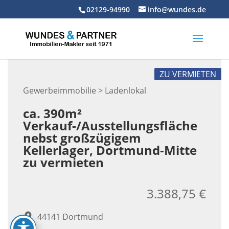
Skip
02129-94990
info@wundes.de
to
content
ZU VERMIETEN
Gewerbeimmobilie > Ladenlokal
ca. 390m²
Verkauf-/Ausstellungsfläche
nebst großzügigem
Kellerlager, Dortmund-Mitte
zu vermieten
3.388,75 €
44141 Dortmund