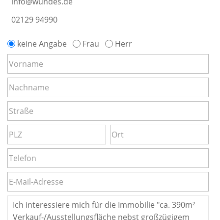
info@wundes.de
02129 94990
keine Angabe
Frau
Herr