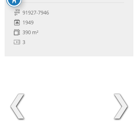
91927-7946
1949
390 m²
3
❮
❯