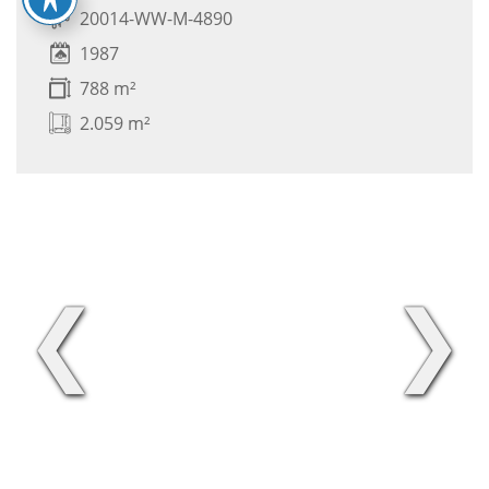
20014-WW-M-4890
1987
788 m²
2.059 m²
❮
❯