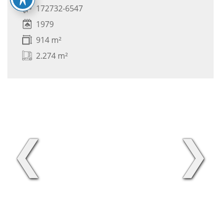
172732-6547
1979
914 m²
2.274 m²
❮
❯