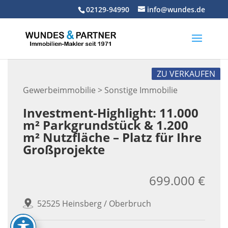
Skip
02129-94990
info@wundes.de
to
content
ZU VERKAUFEN
Gewerbeimmobilie > Sonstige Immobilie
Investment-Highlight: 11.000
m² Parkgrundstück & 1.200
m² Nutzfläche – Platz für Ihre
Großprojekte
699.000 €
52525 Heinsberg / Oberbruch