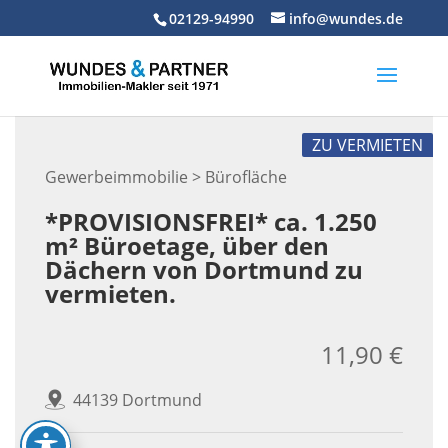
Skip
02129-94990
info@wundes.de
to
content
ZU VERMIETEN
Gewerbeimmobilie > Bürofläche
*PROVISIONSFREI* ca. 1.250
m² Büroetage, über den
Dächern von Dortmund zu
vermieten.
11,90 €
44139 Dortmund