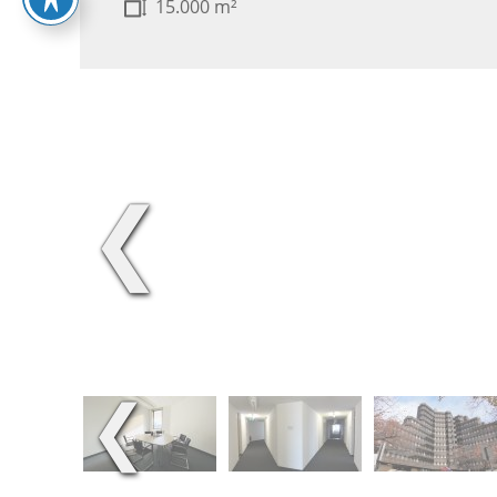
15.000 m²
❮
❮