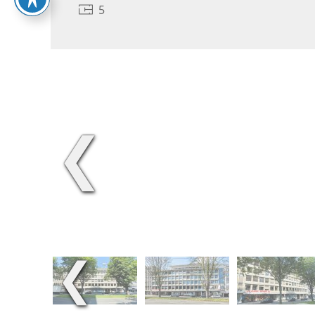
5
❮
❮