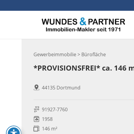
Skip
to
content
Gewerbeimmobilie > Bürofläche
*PROVISIONSFREI* ca. 146 m
44135 Dortmund
91927-7760
1958
146 m²