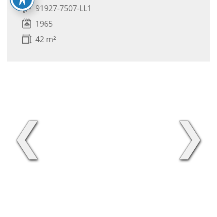
91927-7507-LL1
1965
42 m²
❮
❯