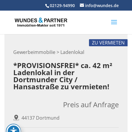
Skip
02129-94990
info@wundes.de
to
content
ZU VERMIETEN
Gewerbeimmobilie > Ladenlokal
*PROVISIONSFREI* ca. 42 m²
Ladenlokal in der
Dortmunder City /
Hansastraße zu vermieten!
Preis auf Anfrage
44137 Dortmund