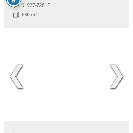
91927-7281F
680 m²
❮
❯