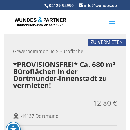
Skip
02129-94990
info@wundes.de
to
content
ZU VERMIETEN
Gewerbeimmobilie > Bürofläche
*PROVISIONSFREI* Ca. 680 m²
Büroflächen in der
Dortmunder-Innenstadt zu
vermieten!
12,80 €
44137 Dortmund