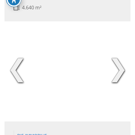
4.640 m²
❮
❯