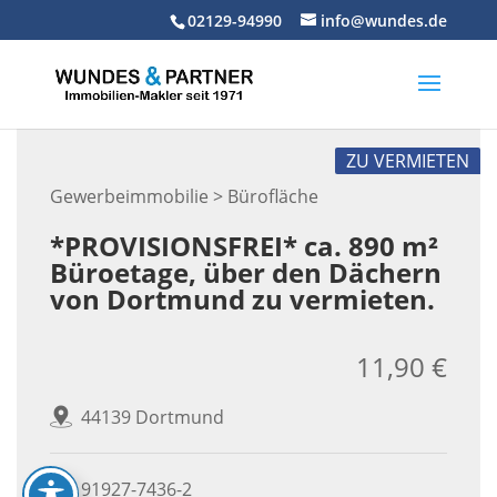
Skip
02129-94990
info@wundes.de
to
content
ZU VERMIETEN
Gewerbeimmobilie > Bürofläche
*PROVISIONSFREI* ca. 890 m²
Büroetage, über den Dächern
von Dortmund zu vermieten.
11,90 €
44139 Dortmund
91927-7436-2