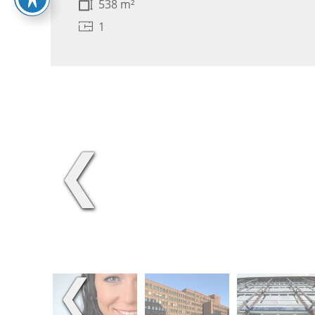
538 m²
1
❮
❮