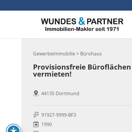
Skip
to
content
Gewerbeimmobilie > Bürohaus
Provisionsfreie Bürofläche
vermieten!
44135 Dortmund
91927-9999-BF3
1990