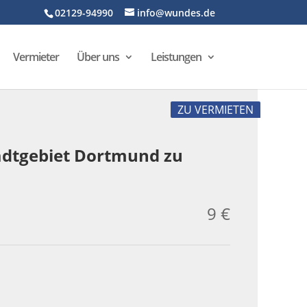
02129-94990
info@wundes.de
Vermieter
Über uns
Leistungen
ZU VERMIETEN
tadtgebiet Dortmund zu
9 €