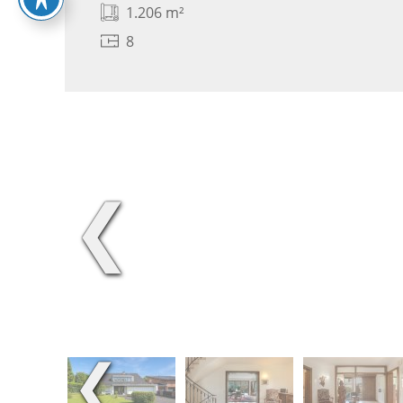
1.206 m²
8
❮
❮