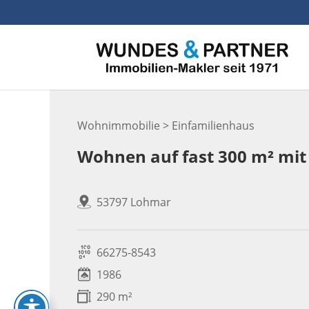
Skip
to
content
Wohnimmobilie > Einfamilienhaus
Wohnen auf fast 300 m² mit
53797 Lohmar
66275-8543
1986
290 m²