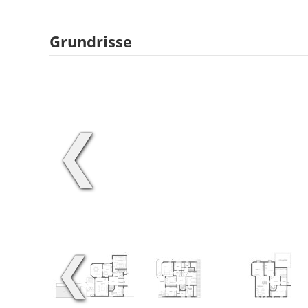
Grundrisse
❮
❮